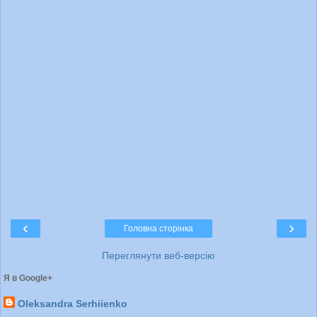
‹
›
Головна сторінка
Переглянути веб-версію
Я в Google+
Oleksandra Serhiienko