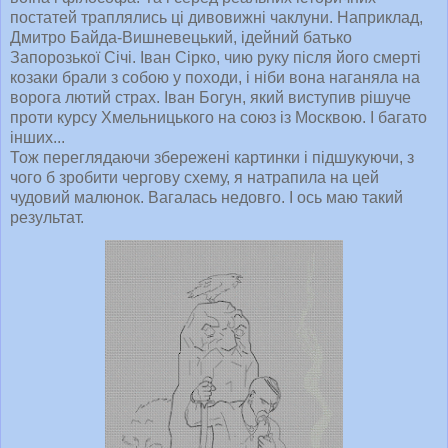
постатей траплялись ці дивовижні чаклуни. Наприклад,
Дмитро Байда-Вишневецький, ідейний батько
Запорозької Січі. Іван Сірко, чию руку після його смерті
козаки брали з собою у походи, і ніби вона наганяла на
ворога лютий страх. Іван Богун, який виступив рішуче
проти курсу Хмельницького на союз із Москвою. І багато
інших...
Тож переглядаючи збережені картинки і підшукуючи, з
чого б зробити чергову схему, я натрапила на цей
чудовий малюнок. Вагалась недовго. І ось маю такий
результат.