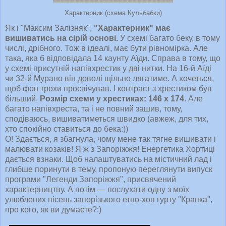
Характерник (схема Кульбабки)
Як і "Максим Залізняк",
"Характерник" має
вишиватись на сірій основі.
У схемі багато беку, в тому
числі, дрібного. Тож в ідеалі, має бути рівномірка. Але
така, яка б відповідала 14 каунту Аїди. Справа в тому, що
у схемі присутній напівхрестик у дві нитки. На 16-й Аїді
чи 32-й Мурано він доволі щільно лягатиме. А хочеться,
щоб фон трохи просвічував. І контраст з хрестиком був
більший.
Розмір схеми у хрестиках: 146 х 174
. Але
багато напівхреста, та і не повний зашив, тому,
сподіваюсь, вишиватиметься швидко (авжеж, для тих,
хто спокійно ставиться до бека:))
О! Здається, я збагнула, чому мене так тягне вишивати і
малювати козаків! Я ж з Запоріжжя! Енергетика Хортиці
дається взнаки. Щоб налаштуватись на містичний лад і
глибше поринути в тему, пропоную переглянути випуск
програми "Легенди Запоріжжя", присвячений
характерництву. А потім — послухати одну з моїх
улюблених пісень запорізького етно-хоп гурту "Крапка",
про кого, як ви думаєте?:)