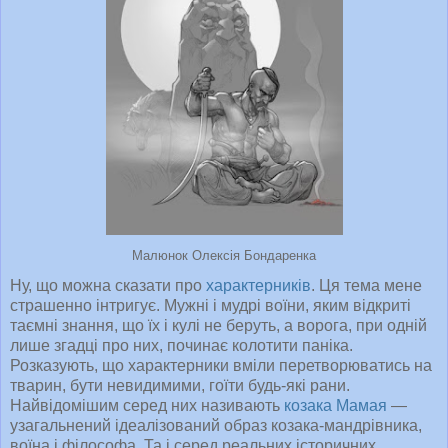
Малюнок Олексія Бондаренка
Ну, що можна сказати про
характерників
. Ця тема мене
страшенно інтригує. Мужні і мудрі воїни, яким відкриті
таємні знання, що їх і кулі не беруть, а ворога, при одній
лише згадці про них, починає колотити паніка.
Розказують, що характерники вміли перетворюватись на
тварин, бути невидимими, гоїти будь-які рани.
Найвідомішим серед них називають
козака Мамая
—
узагальнений ідеалізований образ козака-мандрівника,
воїна і філософа. Та і серед реальних історичних