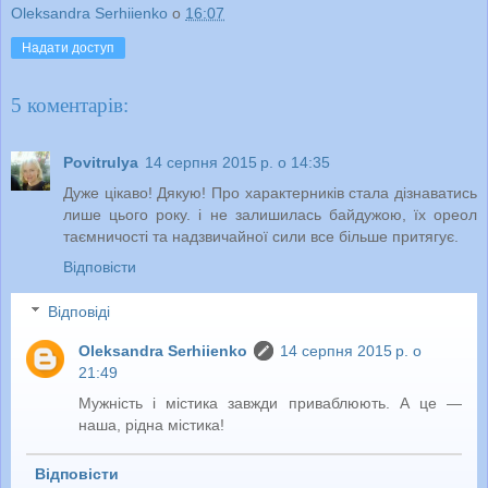
Oleksandra Serhiienko
о
16:07
Надати доступ
5 коментарів:
Povitrulya
14 серпня 2015 р. о 14:35
Дуже цікаво! Дякую! Про характерників стала дізнаватись
лише цього року. і не залишилась байдужою, їх ореол
таємничості та надзвичайної сили все більше притягує.
Відповісти
Відповіді
Oleksandra Serhiienko
14 серпня 2015 р. о
21:49
Мужність і містика завжди приваблюють. А це —
наша, рідна містика!
Відповісти