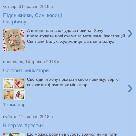
четвер, 31 травня 2018 р.
Підсніжники, Сині косиці і
Свербивус
›
А в мене для вас чудова новина! Хочу
презентувати нові схеми за мотивами ілюстрацій
Світлани Балух. Художниця Світлана Балух
понеділок, 14 травня 2018 р.
Соковиті мініатюри
Сьогодні я хочу показати свою новинку: серію
›
соковитих фруктових мініатюр.
1 коментар:
субота, 12 травня 2018 р.
Бісер vs Хрестик
Що можна робити в суботу зранку, як не пити