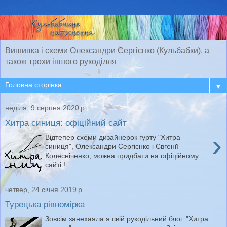
Вишивка і схеми Олександри Сергієнко (Кульбабки), а
також трохи іншого рукоділля
▼
неділя, 9 серпня 2020 р.
Хитра синиця: офіційний сайт
›
Відтепер схеми дизайнерок гурту "Хитра
синиця", Олександри Сергієнко і Євгенії
Колесніченко, можна придбати на офіційному
сайті ! ...
четвер, 24 січня 2019 р.
Турецька рівномірка
Зовсім занехаяла я свій рукодільний блог. "Хитра