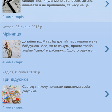
›
синиця" поглинула мене з головою. Звісно,
вишивати я не припинила, та часу на це...
9 коментарів:
четвер, 26 липня 2018 р.
Мрійниця
Дизайни від Mirabilia довгий час лишали мене
›
байдужою. Але, як то кажуть, просто треба
знайти "свою" мірабільку... Одного разу я з...
4 коментарі:
неділя, 8 липня 2018 р.
Три дідусики
Сьогодні я хочу показати вишитими своїх
›
дідусиків.
4 коментарі: