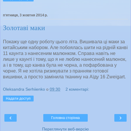
пʼятниця, 3 жовтня 2014 р.
Золотаві маки
Покажу ще одну роботу цього літа. Вишивала ці маки за
китайським набором. Але побоялась шити на рідній канві
11 каунта з нанесеним малюнком. Справа навіть не
лише у каунті і тому, що я не люблю нанесений малюнок,
а і в тому, що канва була не чорна, а пофарбована у
чорне. Я не хотіла ризикувати з пранням готової
вишивки, а просто замінила тканину на Аїду 16 Zweigart.
Oleksandra Serhiienko
о
09:30
2 коментарі:
Надати доступ
‹
›
Головна сторінка
Переглянути веб-версію