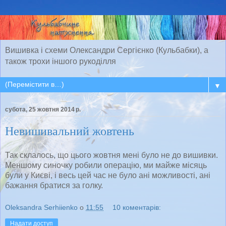
Вишивка і схеми Олександри Сергієнко (Кульбабки), а
також трохи іншого рукоділля
▼
субота, 25 жовтня 2014 р.
Невишивальний жовтень
Так склалось, що цього жовтня мені було не до вишивки.
Меншому синочку робили операцію, ми майже місяць
були у Києві, і весь цей час не було ані можливості, ані
бажання братися за голку.
Oleksandra Serhiienko
о
11:55
10 коментарів:
Надати доступ