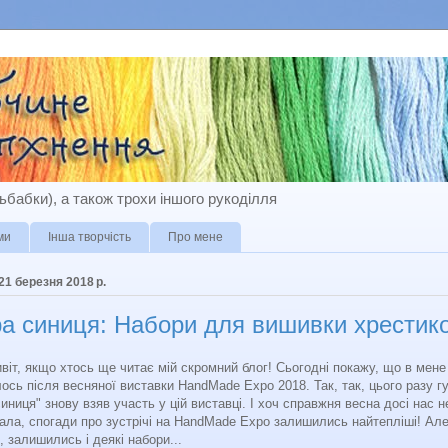
бабки), а також трохи іншого рукоділля
ми
Інша творчість
Про мене
21 березня 2018 р.
а синиця: Набори для вишивки хрестик
віт, якщо хтось ще читає мій скромний блог! Сьогодні покажу, що в мене
ось після весняної виставки HandMade Expo 2018. Так, так, цього разу г
иниця" знову взяв участь у цій виставці. І хоч справжня весна досі нас н
ала, спогади про зустрічі на HandMade Expo залишились найтепліші! Але
, залишились і деякі набори...