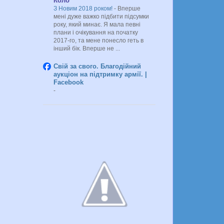
Коло"
З Новим 2018 роком!
-
Вперше
мені дуже важко підбити підсумки
року, який минає. Я мала певні
плани і очікування на початку
2017-го, та мене понесло геть в
інший бік. Вперше не ...
Свій за свого. Благодійний
аукціон на підтримку армії. |
Facebook
-