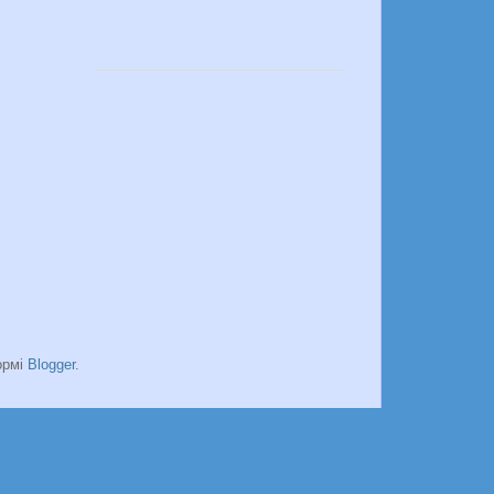
ормі
Blogger
.