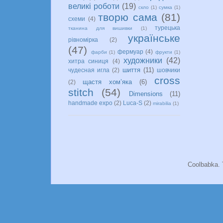
великі роботи
(19)
скло
(1)
сумка
(1)
творю сама
(81)
схеми
(4)
турецька
тканина для вишивки
(1)
українське
рівномірка
(2)
(47)
фермуар
(4)
фарби
(1)
фрукти
(1)
художники
(42)
хитра синиця
(4)
шиття
(11)
чудесная игла
(2)
шовчики
cross
щастя хом’яка
(6)
(2)
stitch
(54)
Dimensions
(11)
handmade expo
(2)
Luca-S
(2)
mirabilia
(1)
Coolbabka. 