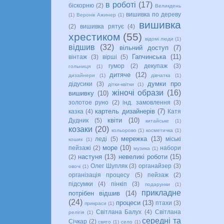
в роботі
(17)
біскорню
(2)
Великдень
вишивка по дереву
(1)
Веронік Ажинер
(1)
вишивка
(2)
вишивка рятує
(4)
хрестиком
(55)
відомі люди
(1)
відшив
(32)
вільний доступ
(7)
Гапчинська
(11)
вінтаж
(3)
вірші
(5)
гумор
(2)
декупаж
(3)
гольниця
(1)
дитяче
(12)
дизайнери
(1)
дівчатка
(1)
думки про
дідусики
(3)
дітки-квітки
(1)
жіночі образи
(16)
вишивку
(10)
золотое руно
(2)
інд. замовлення
(3)
картель дизайнерів
(7)
казка
(4)
Катя
квіти
(10)
Дудник
(5)
китайське
(1)
козаки
(20)
кольорово
(1)
косметичка
(1)
мережка
(13)
леді
(5)
міські
кошик
(1)
море
(10)
пейзажі
(2)
набори
музика
(1)
настуня
(13)
невеликі роботи
(15)
(2)
Олег Шупляк
(3)
органайзер
(3)
овочі
(1)
організація процесу
(5)
пейзаж
(2)
підсумки
(4)
пінкіп
(3)
подарунки
(1)
прикладне
потрібен відшив
(14)
(24)
процеси
(13)
птахи
(3)
прикраси
(1)
Світлана Балух
(4)
Світлана
релігія
(1)
середні та
Січкар
(2)
свято
(1)
село
(1)