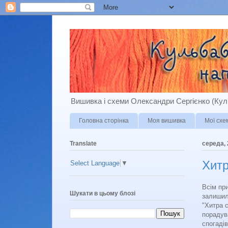
Вишивка і схеми Олександри Сергієнко (Куль
Головна сторінка
Моя вишивка
Мої схе
Translate
середа, 
Хитр
Select Language
▼
Всім при
Шукати в цьому блозі
залишил
"Хитра с
порадув
спогадів