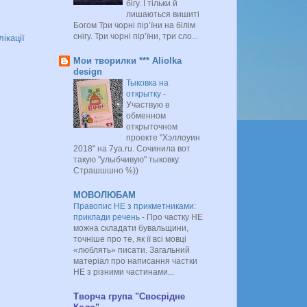
бігу. І тільки й
лишаються вишиті
Богом Три чорні пір’їни на білім
снігу. Три чорні пір’їни, три сло...
лікації
Мои творилки *** Aliolka
design
Тыковка на
открытку
-
Участвую в
обменном
открыточном
проекте "Хэллоуин
2018" на 7ya.ru. Сочинила вот
такую "улыбчивую" тыковку.
Страшшшно %))
МОВОЛЮБАМ
Правопис НЕ з прикметниками:
приклади речень
-
Про частку НЕ
можна складати бувальщини,
точніше про те, як її всі мовці
«люблять» писати. Загальний
матеріал про написання частки
НЕ з різними частинами...
Творча група "Своєрідне