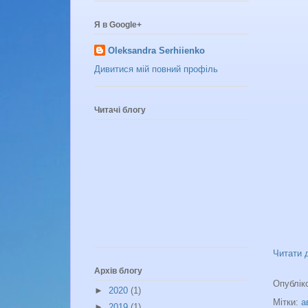
Я в Google+
Oleksandra Serhiienko
Дивитися мій повний профіль
Читачі блогу
Читати 
Архів блогу
Опублік
►
2020
(1)
Мітки:
а
►
2019
(1)