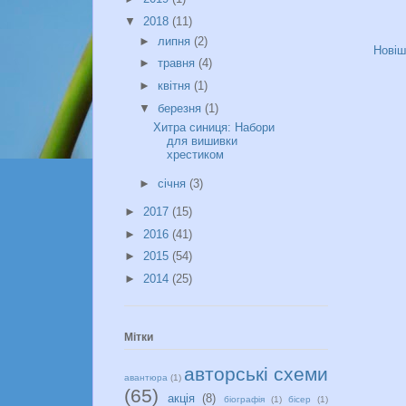
▼
2018
(11)
►
липня
(2)
Новіші
►
травня
(4)
►
квітня
(1)
▼
березня
(1)
Хитра синиця: Набори
для вишивки
хрестиком
►
січня
(3)
►
2017
(15)
►
2016
(41)
►
2015
(54)
►
2014
(25)
Мітки
авторські схеми
авантюра
(1)
(65)
акція
(8)
біографія
(1)
бісер
(1)