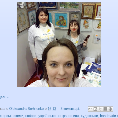
далі »
овано
Oleksandra Serhiienko
о
16:13
3 коментарі:
вторські схеми
,
набори
,
українське
,
хитра синиця
,
художники
,
handmade 