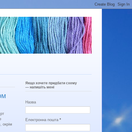
Якщо хочете придбати схему
— напишіть мені
ом
Назва
урт
е
Електронна пошта
*
, окрім