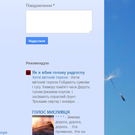
Повідомлення
*
Рекомендую
Як я вбив голову радгоспу
Хиткі квітневі терези
-
Хиткі
квітневі терези Гойдають сумніви
і тугу. Химеру пам'яті часи Деруть
тупим іржавим плугом. І
засівають спраглий ґрунт
Трісками смутку і зневіри. ...
ГОЛОС МИСЛИВЦЯ
* * * *
-
Зимова
дорога, дорога,
дорога… Усе
проминає. Усе на
expo