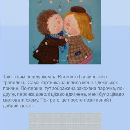
Так і з цим поцілунком за Євгенією Гапчинською
трапилось. Сама картинка зачепила мене з декількох
причин. По-перше, тут зображена закохана парочка, по-
друге, парочка доволі цікаво вдягнена, мені було цікаво
малювати схему. По-третє, це просто позитивний і
добрий сюжет.