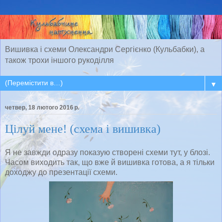
Вишивка і схеми Олександри Сергієнко (Кульбабки), а
також трохи іншого рукоділля
▼
четвер, 18 лютого 2016 р.
Цілуй мене! (схема і вишивка)
Я не завжди одразу показую створені схеми тут, у блозі.
Часом виходить так, що вже й вишивка готова, а я тільки
доходжу до презентації схеми.