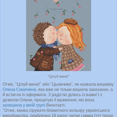
"Цілуй мене!"
Отже, "Цілуй мене!" або "Цьомчики", як назвала вишивку
Олена Синичкіна
, яка вже не тільки вишила закоханих, а
й встигла їх оформити. З радістю ділюсь із вами! І з
дозволи Олени, процитую її враження, які вона
залишила у моїй групі
Вконтакті:
"Отже, канва сірувато-блакитного кольору українського
виробництва, приблизно 16 каунт, нитки гамма (тут трохи