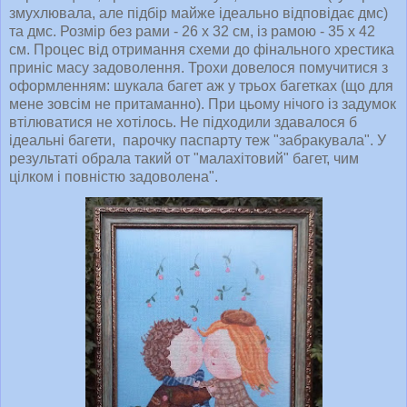
змухлювала, але підбір майже ідеально відповідає дмс)
та дмс. Розмір без рами - 26 х 32 см, із рамою - 35 х 42
см. Процес від отримання схеми до фінального хрестика
приніс масу задоволення. Трохи довелося помучитися з
оформленням: шукала багет аж у трьох багетках (що для
мене зовсім не притаманно). При цьому нічого із задумок
втілюватися не хотілось. Не підходили здавалося б
ідеальні багети, парочку паспарту теж "забракувала". У
результаті обрала такий от "малахітовий" багет, чим
цілком і повністю задоволена".