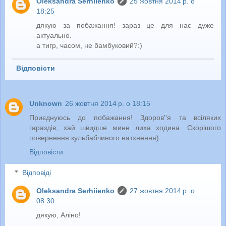
Oleksandra Serhiienko
25 жовтня 2014 р. о
18:25
дякую за побажання! зараз це для нас дуже
актуально.
а тигр, часом, не бамбуковий?:)
Відповісти
Unknown
26 жовтня 2014 р. о 18:15
Приєднуюсь до побажання! Здоров''я та всіляких
гараздів, хай швидше мине лиха ходина. Скорішого
повернення кульбабчиного натхнення)
Відповісти
Відповіді
Oleksandra Serhiienko
27 жовтня 2014 р. о
08:30
дякую, Аліно!