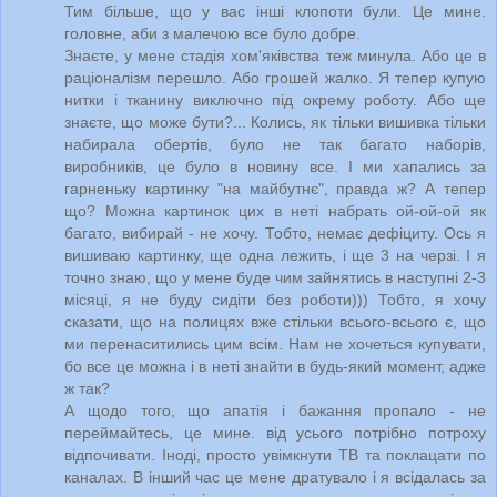
Тим більше, що у вас інші клопоти були. Це мине.
головне, аби з малечою все було добре.
Знаєте, у мене стадія хом'яківства теж минула. Або це в
раціоналізм перешло. Або грошей жалко. Я тепер купую
нитки і тканину виключно під окрему роботу. Або ще
знаєте, що може бути?... Колись, як тільки вишивка тільки
набирала обертів, було не так багато наборів,
виробників, це було в новину все. І ми хапались за
гарненьку картинку "на майбутнє", правда ж? А тепер
що? Можна картинок цих в неті набрать ой-ой-ой як
багато, вибирай - не хочу. Тобто, немає дефіциту. Ось я
вишиваю картинку, ще одна лежить, і ще 3 на черзі. І я
точно знаю, що у мене буде чим зайнятись в наступні 2-3
місяці, я не буду сидіти без роботи))) Тобто, я хочу
сказати, що на полицях вже стільки всього-всього є, що
ми перенаситились цим всім. Нам не хочеться купувати,
бо все це можна і в неті знайти в будь-який момент, адже
ж так?
А щодо того, що апатія і бажання пропало - не
переймайтесь, це мине. від усього потрібно потроху
відпочивати. Іноді, просто увімкнути ТВ та поклацати по
каналах. В інший час це мене дратувало і я всідалась за