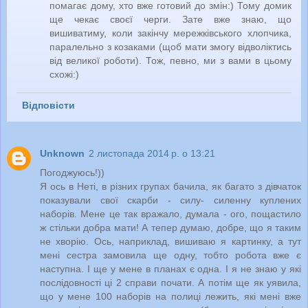
помагає дому, хто вже готовий до змін:) Тому домик
ще чекає своєї черги. Зате вже знаю, що
вишиватиму, коли закінчу мережківського хлопчика,
паралельно з козаками (щоб мати змогу відволіктись
від великої роботи). Тож, певно, ми з вами в цьому
схожі:)
Відповісти
Unknown
2 листопада 2014 р. о 13:21
Погоджуюсь!))
Я ось в Неті, в різних групах бачила, як багато з дівчаток
показували свої скарби - силу- силенну куплених
наборів. Мене це так вражало, думала - ого, пощастило
ж стільки добра мати! А тепер думаю, добре, що я таким
не хворію. Ось, наприклад, вишиваю я картинку, а тут
мені сестра замовила ще одну, тобто робота вже є
наступна. І ще у мене в планах є одна. І я не знаю у які
послідовності ці 2 справи почати. А потім ще як уявила,
що у мене 100 наборів на полиці лежить, які мені вже