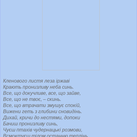
Кленового листя леза іржаві
Крають пронизливу неба синь.
Все, що докучливе, все, що зайве,
Все, що не твоє, – скинь.
Все, що втрачати змушує спокій,
Вижени геть з глибини сновидінь.
Дихай, кричи до нестями, допоки
Бачиш пронизливу синь,
Чуєш птахів чудернацькі розмови,
Всмоктуєш тілом останню теплінь…