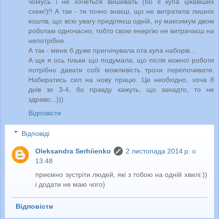
чомусь і не хочеться вишивать (бо є купа цікавіших
схем!)!! А так - ти точно знаєш, що не витратила лишніх
коштів, що всю увагу приділяєш одній, ну максимум двом
роботам одночасно, тобто свою енергію не витрачаєш на
непотрібне.
А так - мене б дуже пригнічувала ота купа наборів...
А ще я ось тільки що подумала, що після кожної роботи
потрібно давати собі можливість трохи перепочивати.
Набиратись сил на нову працю. Це необхідно, хоча б
днів зо 3-4, бо правду кажуть, що занадто, то не
здраво...)))
Відповісти
Відповіді
Oleksandra Serhiienko
2 листопада 2014 р. о
13:48
приємно зустріти людей, які з тобою на одній хвилі:))
і додати не маю чого)
Відповісти