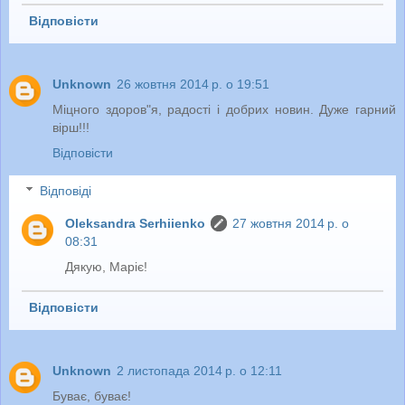
Відповісти
Unknown
26 жовтня 2014 р. о 19:51
Міцного здоров"я, радості і добрих новин. Дуже гарний
вірш!!!
Відповісти
Відповіді
Oleksandra Serhiienko
27 жовтня 2014 р. о
08:31
Дякую, Маріє!
Відповісти
Unknown
2 листопада 2014 р. о 12:11
Буває, буває!