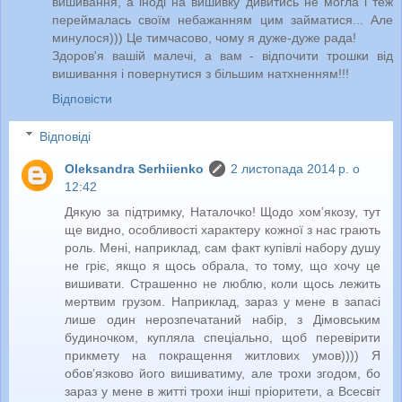
вишивання, а іноді на вишивку дивитись не могла і теж
переймалась своїм небажанням цим займатися... Але
минулося))) Це тимчасово, чому я дуже-дуже рада!
Здоров'я вашій малечі, а вам - відпочити трошки від
вишивання і повернутися з більшим натхненням!!!
Відповісти
Відповіді
Oleksandra Serhiienko
2 листопада 2014 р. о
12:42
Дякую за підтримку, Наталочко! Щодо хом’якозу, тут
ще видно, особливості характеру кожної з нас грають
роль. Мені, наприклад, сам факт купівлі набору душу
не гріє, якщо я щось обрала, то тому, що хочу це
вишивати. Страшенно не люблю, коли щось лежить
мертвим грузом. Наприклад, зараз у мене в запасі
лише один нерозпечатаний набір, з Дімовським
будиночком, купляла спеціально, щоб перевірити
прикмету на покращення житлових умов)))) Я
обов’язково його вишиватиму, але трохи згодом, бо
зараз у мене в житті трохи інші пріоритети, а Всесвіт