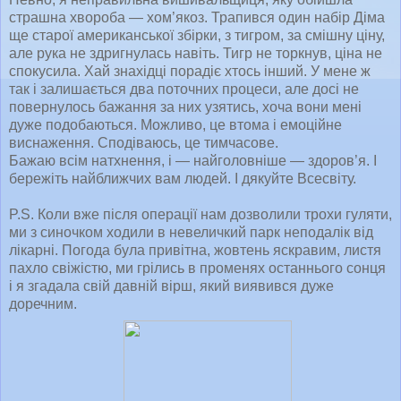
страшна хвороба — хом’якоз. Трапився один набір Діма
ще старої американської збірки, з тигром, за смішну ціну,
але рука не здригнулась навіть. Тигр не торкнув, ціна не
спокусила. Хай знахідці порадіє хтось інший. У мене ж
так і залишається два поточних процеси, але досі не
повернулось бажання за них узятись, хоча вони мені
дуже подобаються. Можливо, це втома і емоційне
виснаження. Сподіваюсь, це тимчасове.
Бажаю всім натхнення, і — найголовніше — здоров’я. І
бережіть найближчих вам людей. І дякуйте Всесвіту.
P.S. Коли вже після операції нам дозволили трохи гуляти,
ми з синочком ходили в невеличкий парк неподалік від
лікарні. Погода була привітна, жовтень яскравим, листя
пахло свіжістю, ми грілись в променях останнього сонця
і я згадала свій давній вірш, який виявився дуже
доречним.