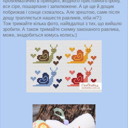
проблематично в принципі, жодного пристойного фону,
все сіре, пошарпане і запилюжене. А це ще й дощик
побризкав і сонце сховалось. Але зрештою, саме після
дощу трапляється нашестя равликів, хіба ні?:)
Тож тримайте кілька фото, найвдаліші з тих, що вийшло
зробити. А також тримайте схемку закоханого равлика,
може, знадобиться комусь колись:)