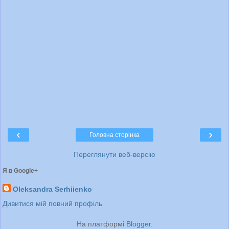
‹
›
Головна сторінка
Переглянути веб-версію
Я в Google+
Oleksandra Serhiienko
Дивитися мій повний профіль
На платформі
Blogger
.