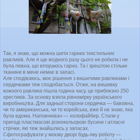
Так, я знаю, що можна шити гарних текстильних
равликів. Але я ще жодного разу цього не робила і не
була певна, що впораюсь гарно. Та і зрештою стільки
тканини в мене немає в запасі.
Але сподіваюсь, моє рішення з вишитими равликами і
сердечками теж сподобається. Отже, на вишивку
кожного равлика пішла година часу, це приблизно 250
хрестиків. За основу взяла рівномірку українського
виробництва. Для задньої сторони сердечка — бавовна,
чи то американська, чи то корейська, вже й не знаю, яка
була вдома. Наповнювач — холофайбер. Стали у
пригоді пластмасові різнокольорові бусини і атласні
стрічки, які теж знайшлись у запасах.
Сфотографувати у моєму дворі будь-яку роботу —