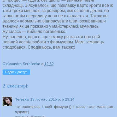
В процесі — куди ж без цього! — виникли певні
складнощі. З’ясувалось, що підкладку варто кроїти все ж
таки трохи меншою за розміром, ніж основні деталі, бо
гарно потім всередину вона не вкладається. Також не
вдалося нормально відпрасувати шви, розправивши
тканину, як це показано у майстеркласі, мучилась,
мучилась — вийшло поганенько.
Ну, напевно, це все, що я можу розказати про свій
перший досвід роботи з фермуаром. Мамі гаманець
сподобався. Сподіваюсь, вам також:)
Oleksandra Serhiienko
о
12:32
Надати доступ
2 коментарі:
Terezka
19 лютого 2015 р. о 23:14
так захотілось і собі фемуар:)) і щось таке маленьке-
чудове:)
яка ти вигадниця!