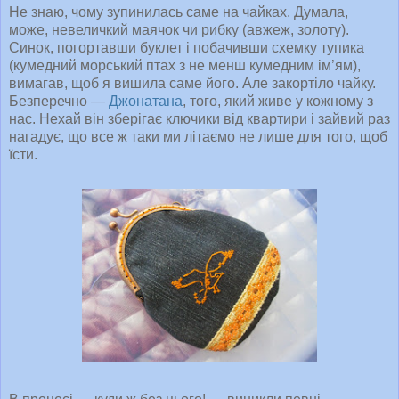
Не знаю, чому зупинилась саме на чайках. Думала,
може, невеличкий маячок чи рибку (авжеж, золоту).
Синок, погортавши буклет і побачивши схемку тупика
(кумедний морський птах з не менш кумедним ім’ям),
вимагав, щоб я вишила саме його. Але закортіло чайку.
Безперечно —
Джонатана
, того, який живе у кожному з
нас. Нехай він зберігає ключики від квартири і зайвий раз
нагадує, що все ж таки ми літаємо не лише для того, щоб
їсти.