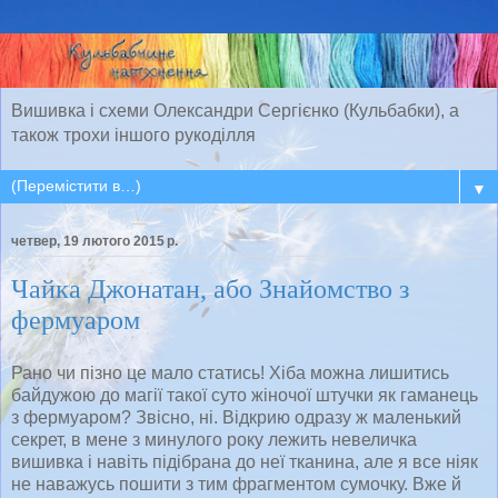
Вишивка і схеми Олександри Сергієнко (Кульбабки), а
також трохи іншого рукоділля
▼
четвер, 19 лютого 2015 р.
Чайка Джонатан, або Знайомство з
фермуаром
Рано чи пізно це мало статись! Хіба можна лишитись
байдужою до магії такої суто жіночої штучки як гаманець
з фермуаром? Звісно, ні. Відкрию одразу ж маленький
секрет, в мене з минулого року лежить невеличка
вишивка і навіть підібрана до неї тканина, але я все ніяк
не наважусь пошити з тим фрагментом сумочку. Вже й