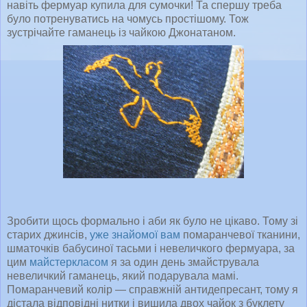
навіть фермуар купила для сумочки! Та спершу треба
було потренуватись на чомусь простішому. Тож
зустрічайте гаманець із чайкою Джонатаном.
Зробити щось формально і аби як було не цікаво. Тому зі
старих джинсів,
уже знайомої вам
помаранчевої тканини,
шматочків бабусиної тасьми і невеличкого фермуара, за
цим
майстеркласом
я за один день змайструвала
невеличкий гаманець, який подарувала мамі.
Помаранчевий колір — справжній антидепресант, тому я
дістала відповідні нитки і вишила двох чайок з буклету