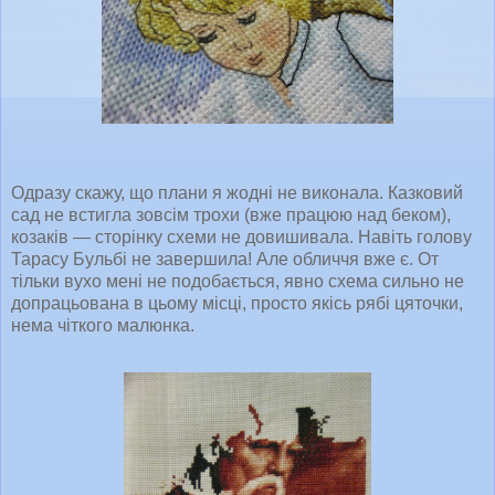
Одразу скажу, що плани я жодні не виконала. Казковий
сад не встигла зовсім трохи (вже працюю над беком),
козаків — сторінку схеми не довишивала. Навіть голову
Тарасу Бульбі не завершила! Але обличчя вже є. От
тільки вухо мені не подобається, явно схема сильно не
допрацьована в цьому місці, просто якісь рябі цяточки,
нема чіткого малюнка.